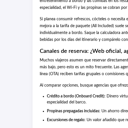
entretenimiento a bordo y las comidas en los restau
especialidad, el Wi-Fi y las propinas se cobran por
Si planea consumir refrescos, cócteles o necesita e
mejora a la tarifa de paquete (All Included) suel
individualmente a bordo. Saque la calculadora ante
bebidas por los días del itinerario y compárelo con
Canales de reserva: ¿Web oficial, a
Muchos viajeros asumen que reservar directamente 
más bajo, pero esto es un mito frecuente. Las agenc
línea (OTA) reciben tarifas grupales o comisiones 
Al comparar opciones, busque agencias que ofrez
Crédito a bordo (Onboard Credit):
Dinero virtu
especialidad del barco.
Propinas prepagadas incluidas:
Un ahorro direc
Excursiones de regalo:
Un valor añadido que re