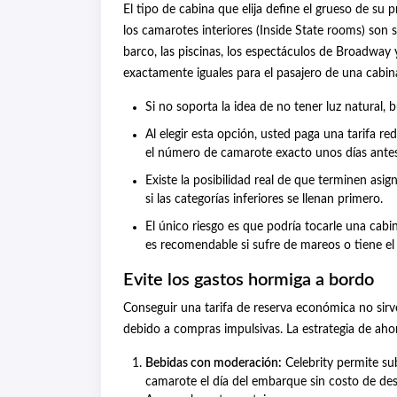
El tipo de cabina que elija define el grueso de su 
los camarotes interiores (Inside State rooms) son su
barco, las piscinas, los espectáculos de Broadway 
exactamente iguales para el pasajero de una cabina
Si no soporta la idea de no tener luz natural,
Al elegir esta opción, usted paga una tarifa re
el número de camarote exacto unos días antes
Existe la posibilidad real de que terminen asi
si las categorías inferiores se llenan primero.
El único riesgo es que podría tocarle una cabi
es recomendable si sufre de mareos o tiene el
Evite los gastos hormiga a bordo
Conseguir una tarifa de reserva económica no sirv
debido a compras impulsivas. La estrategia de aho
Bebidas con moderación:
Celebrity permite su
camarote el día del embarque sin costo de de