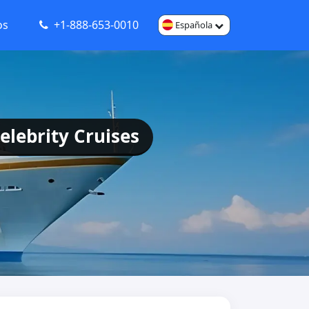
os
+1-888-653-0010
Española
elebrity Cruises