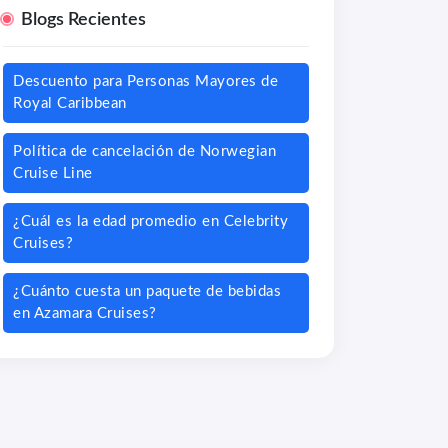
Blogs Recientes
Descuento para Personas Mayores de
Royal Caribbean
Política de cancelación de Norwegian
Cruise Line
¿Cuál es la edad promedio en Celebrity
Cruises?
¿Cuánto cuesta un paquete de bebidas
en Azamara Cruises?