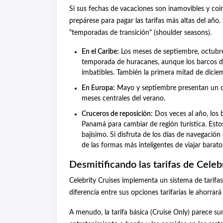
Si sus fechas de vacaciones son inamovibles y coi
prepárese para pagar las tarifas más altas del año. 
"temporadas de transición" (shoulder seasons).
En el Caribe:
Los meses de septiembre, octubre
temporada de huracanes, aunque los barcos de
imbatibles. También la primera mitad de diciem
En Europa:
Mayo y septiembre presentan un cl
meses centrales del verano.
Cruceros de reposición:
Dos veces al año, los b
Panamá para cambiar de región turística. Esto
bajísimo. Si disfruta de los días de navegación
de las formas más inteligentes de viajar barato
Desmitificando las tarifas de Celeb
Celebrity Cruises implementa un sistema de tarifa
diferencia entre sus opciones tarifarias le ahorrará
A menudo, la tarifa básica (Cruise Only) parece su