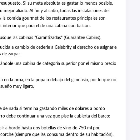
presupuesto. Si su meta absoluta es gastar lo menos posible,
 mejor aliado. Al fin y al cabo, todas las instalaciones del
y la comida gourmet de los restaurantes principales son
 interior que para el de una cabina con balcón.
 busque las cabinas "Garantizadas" (Guarantee Cabins).
ducida a cambio de cederle a Celebrity el derecho de asignarle
 de zarpar.
gnándole una cabina de categoría superior por el mismo precio
na en la proa, en la popa o debajo del gimnasio, por lo que no
 sueño muy ligero.
e de nada si termina gastando miles de dólares a bordo
rro debe continuar una vez que pise la cubierta del barco:
bir a bordo hasta dos botellas de vino de 750 ml por
scorche (siempre que las consuma dentro de su habitación).